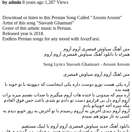
by admin
8 years ago
1,287 Views
Download or listen to this Persian Song Called "Aroom Aroom"
Artist of this song "Siavash Ghamsari"
Genre of this artistic music is Persian.
Released year is 2018.
Endless Persian songs for any mood with AvazFarsi.
متن آهنگ سیاوش قمصری آروم آروم
همراه با دانلود آهنگ سیاوش قمصری آروم آروم
Song Lyrics Siavash Ghamsari - Aroom Aroom
متن اهنگ آروم آروم سیاوش قمصری
آره یکی هست تورو دوست داره یکی اینجاست که دیوونته با تو خوبه با
همه بده
آره منم که میدونی با خنده هات آروم میگیرم با صدات نفسم میره برات
آروم آروم دل بی قرارمو دست تو دادم تو شدی باعث حس فوق العادم
مگه میره آخه خوبیاتو یادم
آروم آروم دیدی آخرش به آرزوم رسیدم با تو آخرش یه روز خوبو دیدم به
کسی یه تار موتو هم نمیدم
دانلود آهنگ جدید سیاوش قمصری آروم آروم با لینک مستقیم
بازم داره جون میگیره احساسم پیشته هوش و حواس من گوشه ی قلب