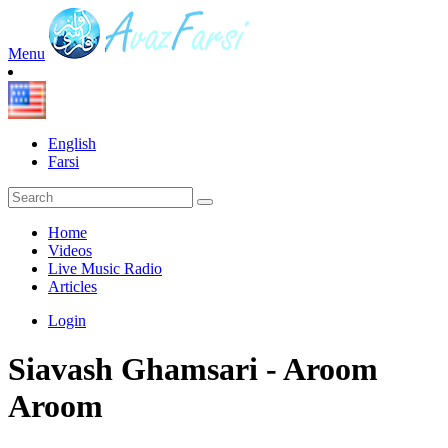
Menu
English
Farsi
Home
Videos
Live Music Radio
Articles
Login
Siavash Ghamsari - Aroom
Aroom