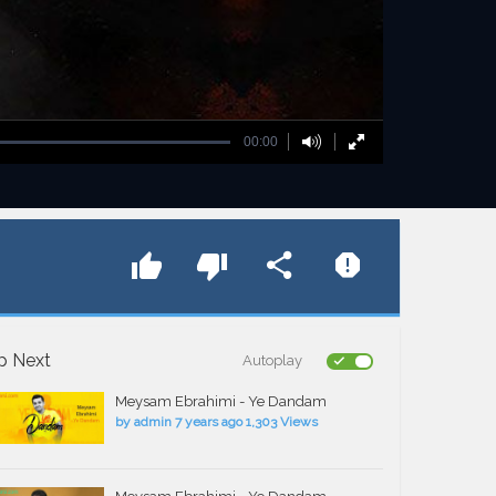
00:00
p Next
Autoplay
Meysam Ebrahimi - Ye Dandam
by
admin
7 years ago
1,303 Views