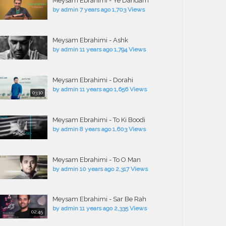
Meysam Ebrahimi - Ye Dandam
by
admin
7 years ago
1,703 Views
Meysam Ebrahimi - Ashk
by
admin
11 years ago
1,794 Views
Meysam Ebrahimi - Dorahi
by
admin
11 years ago
1,656 Views
03:10
Meysam Ebrahimi - To Ki Boodi
by
admin
8 years ago
1,603 Views
Meysam Ebrahimi - To O Man
by
admin
10 years ago
2,317 Views
Meysam Ebrahimi - Sar Be Rah
by
admin
11 years ago
2,335 Views
02:45