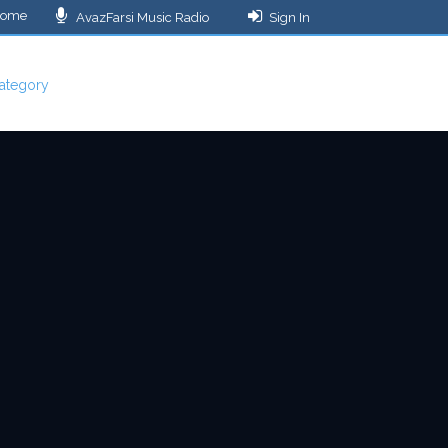
ome
AvazFarsi Music Radio
Sign In
ategory