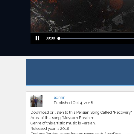
00:00
admin
Published
Oct 4, 2018
Download or listen to this Persian Song Called "Recovery"
Artist of this song "Meysam Ebrahimi"
Genre of this artistic music is Persian.
Released year is 2018.
Endless Persian songs for any mood with AvazFarsi.