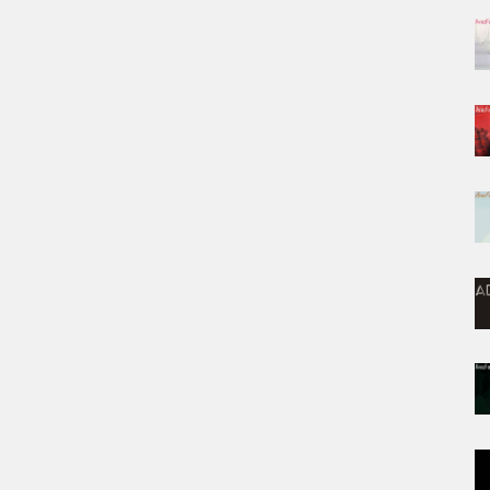
زیادی دوست داشتم این گناه من بود
♫♫♫
نگو که حقمه، بریدم از همه
کجایی ببینی دلم چه حالی داره
♫♫♫
آهنگ میمیرم برات تیتراژ سریال ریکاوری
دیوونه دیوونه بازیاتو دوست دارم
♫♫♫
حالت قشنگ نگاتو دوست دارم
آخ دلم لک زده واسه اون خنده هات
♫♫♫
کاشکی برگردیو باز بمیرم برات
دانلود اهنگ میمیرم برات
rsi
,
Avaz Farsi
,
Persian Music