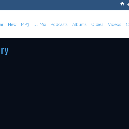
H
ar
New
MP3
DJ Mix
Podcasts
Albums
Oldies
Videos
C
ery