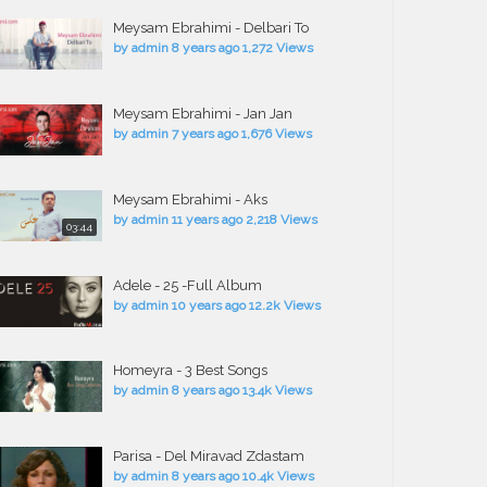
Meysam Ebrahimi - Delbari To
by
admin
8 years ago
1,272 Views
Meysam Ebrahimi - Jan Jan
by
admin
7 years ago
1,676 Views
Meysam Ebrahimi - Aks
by
admin
11 years ago
2,218 Views
03:44
Adele - 25 -Full Album
by
admin
10 years ago
12.2k Views
Homeyra - 3 Best Songs
by
admin
8 years ago
13.4k Views
Parisa - Del Miravad Zdastam
by
admin
8 years ago
10.4k Views