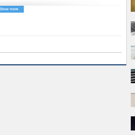
متن آهنگ میثم ابراهیمی میمیرم برات
Show more
متن آهنگ تیتراژ سریال ریکاوری میثم ابراهیمی
همراه با دانلود آهنگ میثم ابراهیمی میمیرم برات
Song Lyrics Meysam Ebrahimi - Mimiram Barat
متن اهنگ میمیرم برات میثم ابراهیمی
عشق تو دارو ندار دلم بود
اومدی بازی بدی دلو بری آره
آخه دیوونه قد من کی دوست داره
♫♫♫
نمیدونم چی شد، پس زدی این دلو
کجایی ببینی دلم چه حالی داره
♫♫♫
عشق تو دارو ندار دلم بود
خاطره هام همه با تو قشنگ بود
♫♫♫
نبودت سختمه نگو که حقمه