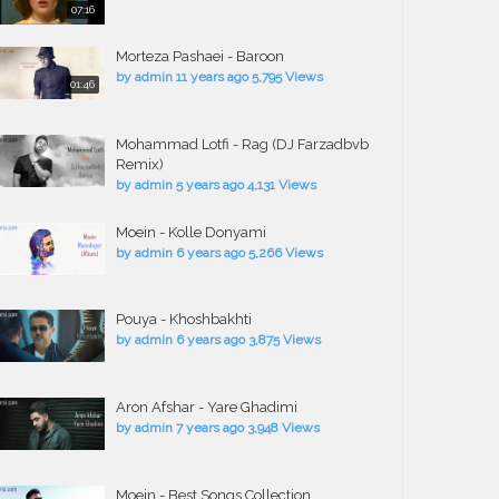
07:16
Morteza Pashaei - Baroon
by
admin
11 years ago
5,795 Views
01:46
Mohammad Lotfi - Rag (DJ Farzadbvb
Remix)
by
admin
5 years ago
4,131 Views
Moein - Kolle Donyami
by
admin
6 years ago
5,266 Views
Pouya - Khoshbakhti
by
admin
6 years ago
3,875 Views
Aron Afshar - Yare Ghadimi
by
admin
7 years ago
3,948 Views
Moein - Best Songs Collection