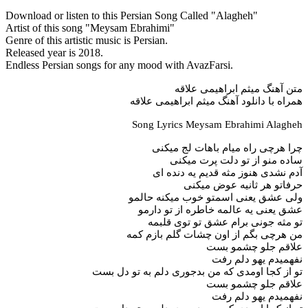
Download or listen to this Persian Song Called "Alagheh"
Artist of this song "Meysam Ebrahimi"
Genre of this artistic music is Persian.
Released year is 2018.
Endless Persian songs for any mood with AvazFarsi.
متن آهنگ میثم ابراهیمی علاقه
همراه با دانلود آهنگ میثم ابراهیمی علاقه
Song Lyrics Meysam Ebrahimi Alagheh
چرا هرچی راه میام باهات لج میکنی
ساده منو از تو دلت پرت میکنی
آدم نشدی هنوز مثه قدیم یه دنده ای
حرفاتو هر ثانیه عوض میکنی
ولی عشق یعنی اسمتو خوب میکنه حالمو
عشق یعنی یه عالمه خاطره از تو دارمو
تو مثه جونی برام عشق تو توی قلبمه
من هرچی بگم از اون چشات گلم بازم کمه
علاقم جلو چشمو بست
نفهمیدم یهو دلم رفت
تو از کجا اومدی که من بدجوری دلم به تو دل بست
علاقم جلو چشمو بست
نفهمیدم یهو دلم رفت