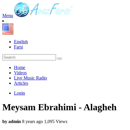
Menu
English
Farsi
Home
Videos
Live Music Radio
Articles
Login
Meysam Ebrahimi - Alagheh
by admin
8 years ago
1,095 Views