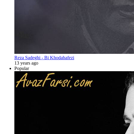
Reza Sadeghi - Bi Khodahafezi
13 years ago
Popular