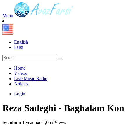
Menu
English
Farsi
Home
Videos
Live Music Radio
Articles
Login
Reza Sadeghi - Baghalam Kon
by admin
1 year ago
1,665 Views