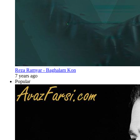
Reza Ramyar - Baghalam Kon
7 years ago
Popular