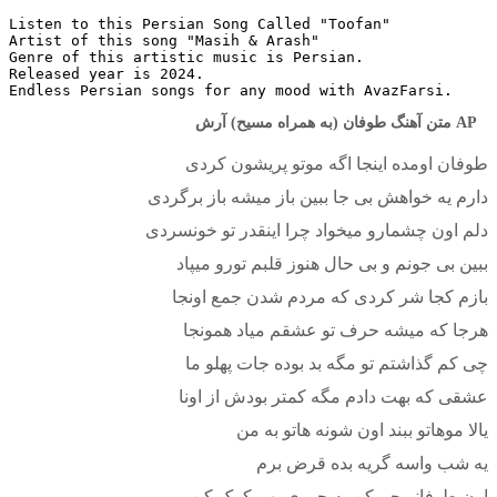
Listen to this Persian Song Called "Toofan"
Artist of this song "Masih & Arash"
Genre of this artistic music is Persian.
Released year is 2024.
Endless Persian songs for any mood with AvazFarsi.
متن آهنگ طوفان (به همراه مسیح) آرش AP
طوفان اومده اینجا اگه موتو پریشون کردی
دارم یه خواهش بی جا ببین باز میشه باز برگردی
دلم اون چشمارو میخواد چرا اینقدر تو خونسردی
ببین بی جونم و بی حال هنوز قلبم تورو میپاد
بازم کجا شر کردی که مردم شدن جمع اونجا
هرجا که میشه حرف تو عشقم میاد همونجا
چی کم گذاشتم تو مگه بد بوده جات پهلو ما
عشقی که بهت دادم مگه کمتر بودش از اونا
یالا موهاتو ببند اون شونه هاتو به من
یه شب واسه گریه بده قرض برم
اون طوفانو جم کن یه جوری بهم کمک کن