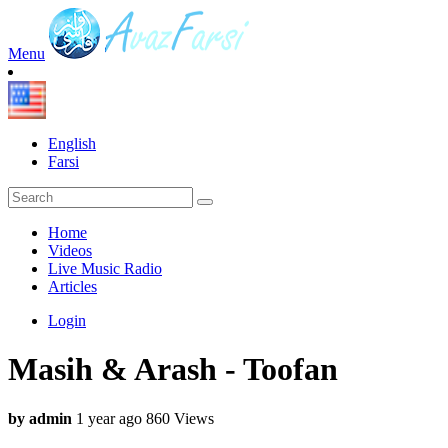
Menu
English
Farsi
Home
Videos
Live Music Radio
Articles
Login
Masih & Arash - Toofan
by admin
1 year ago
860 Views